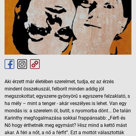
Aki érzett már életében szerelmet, tudja, ez az érzés
mindent összekuszál, felborít minden addig jól
megszokottat; egyszerre gyönyörű s egyszerre felzaklató, s
ha mély – mint a tenger - akár veszélyes is lehet. Van egy
mondás is: a szerelem öl, butít, s nyomorba dönt... De talán
Karinthy megfogalmazása sokkal frappánsabb: „Férfi és
Nő hogy érthetnék meg egymást? Hisz mind a kettő mást
akar. A féri a nőt, a nő a férfit”. Ezt a mottót választották