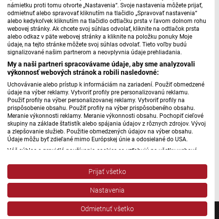
námietku proti tomu otvorte „Nastavenia“. Svoje nastavenia môžete prijať,
odmietnuť alebo spravovať kliknutím na tlačidlo „Spravovať nastavenia“
alebo kedykoľvek kliknutím na tlačidlo odtlačku prsta v ľavom dolnom rohu
webovej stránky. Ak chcete svoj súhlas odvolať, kliknite na odtlačok prsta
alebo odkaz v päte webovej stránky a kliknite na položku ponuky Moje
údaje, na tejto stránke môžete svoj súhlas odvolať. Tieto voľby budú
signalizované našim partnerom a neovplyvnia údaje prehliadania.
My a naši partneri spracovávame údaje, aby sme analyzovali
výkonnosť webových stránok a robili nasledovné:
Uchovávanie alebo prístup k informáciám na zariadení. Použiť obmedzené
údaje na výber reklamy. Vytvoriť profily pre personalizovanú reklamu.
Použiť profily na výber personalizovanej reklamy. Vytvoriť profily na
prispôsobenie obsahu. Použiť profily na výber prispôsobeného obsahu.
Meranie výkonnosti reklamy. Meranie výkonnosti obsahu. Pochopiť cieľové
skupiny na základe štatistík alebo spájania údajov z rôznych zdrojov. Vývoj
a zlepšovanie služieb. Použitie obmedzených údajov na výber obsahu.
Údaje môžu byť zdieľané mimo Európskej únie a odosielané do USA.
Váš súhlas a pravidlá používania cookies sa vzťahujú na všetky webové
stránky „Rozhlasové weby“ vrátane: RSI Deutsch, Rádio Litera, Rádio Regina
Stred, Rádio Regina Západ, Rádio Patria, Rádio Devín, RTVS, Hudobné
Prijať všetko
facebook.com
pozdravy, Rádio Slovensko, RSI Francais, RSI English, RSI Slovensky, Rádio
Junior, RSI, Rádio Regina Východ, Rádio_FM, RSI Espanol, NEV.
Nastavenia
Zobraziť zoznam partnerov (1 predajcovia IAB)
Vaše údaje používame na nasledujúce účely:
Odmietnuť všetko