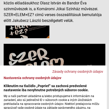
közös előadásukhoz Olasz István és Bandor Éva
színművészek is, a Komáromi Jókai Színház művészei.
SZER+ELEM+EZ? című verses összeállításuk bemutatója
előtt Jakubecz László beszélgetett velük.
Zásady ochrany osobných údajov
Nastavenia ochrany osobných údajov
Kliknutím na tlačidlo „Poprieť“ sa zachová predvolené
nastavenie iba nevyhnutne potrebných súborov cookie.
My a naši partneri ukladáme a/alebo pristupujeme k informáciám na
zariadení, ako sú jedinečné ID v súboroch cookie a iných úložiskách
prehliadača na spracovanie osobných údajov. Niektorí predajcovia môžu
spracúvať vaše osobné údaje na základe oprávneného záujmu, na