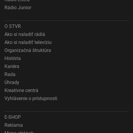
Vývoj a zlepšovanie služieb
Rádio Junior
Použitie obmedzených údajov na výber obsahu
Špeciálne funkcie IAB:
O STVR
Používanie presných údajov o geografickej
Ako si naladiť rádiá
polohe
Ako si naladiť televíziu
Identifikácia zariadení na základe aktívne
Organizačná štruktúra
vyžiadaných informácií
História
Účely spracovania, ktoré nie sú v kompetencii IAB:
Kariéra
Nevyhnutné
Rada
Úhrady
Výkonostné
Kreatívne centrá
Funkčné
Vyhlásenie o prístupnosti
Reklama
E-SHOP
Reklama