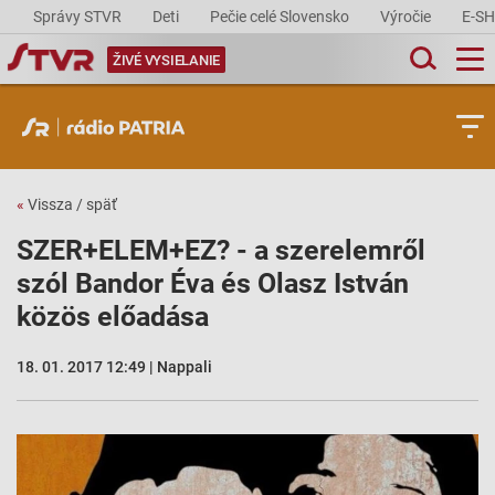
Správy STVR
Deti
Pečie celé Slovensko
Výročie
E-S
ŽIVÉ VYSIELANIE
«
Vissza / späť
SZER+ELEM+EZ? - a szerelemről
szól Bandor Éva és Olasz István
közös előadása
18. 01. 2017 12:49 | Nappali