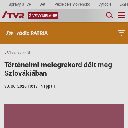
Správy STVR
Deti
Pečie celé Slovensko
Výročie
E-S
ŽIVÉ VYSIELANIE
«
Vissza / späť
Történelmi melegrekord dőlt meg
Szlovákiában
30. 06. 2026 10:18 | Nappali