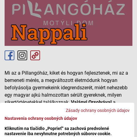
Mi az a Pillangóház, kiket és hogyan fejlesztenek, mi az a
bemeneti mérés, a megváltozott életmódunk hogyan
befolyásolja gyermekeink idegrendszerét, miért nehezebb
egy magyar ajkú halmozottan sérült gyereknek, milyen
sikertörténetekkel találkoznak.
Vajányi Orsolyával
a
szlovákiai Pillangóház Korai fejlesztő és tehetséggondozó
Zásady ochrany osobných údajov
központ vezetőjével beszélgettünk.
Nastavenia ochrany osobných údajov
Kliknutím na tlačidlo „Poprieť“ sa zachová predvolené
A teljes beszélgetés itt hallgatható meg.
nastavenie iba nevyhnutne potrebných súborov cookie.