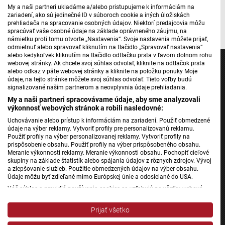
My a naši partneri ukladáme a/alebo pristupujeme k informáciám na
zariadení, ako sú jedinečné ID v súboroch cookie a iných úložiskách
Fotó: Pillangóház Szlovákia/Facebook
prehliadača na spracovanie osobných údajov. Niektorí predajcovia môžu
spracúvať vaše osobné údaje na základe oprávneného záujmu, na
námietku proti tomu otvorte „Nastavenia“. Svoje nastavenia môžete prijať,
odmietnuť alebo spravovať kliknutím na tlačidlo „Spravovať nastavenia“
alebo kedykoľvek kliknutím na tlačidlo odtlačku prsta v ľavom dolnom rohu
webovej stránky. Ak chcete svoj súhlas odvolať, kliknite na odtlačok prsta
alebo odkaz v päte webovej stránky a kliknite na položku ponuky Moje
údaje, na tejto stránke môžete svoj súhlas odvolať. Tieto voľby budú
signalizované našim partnerom a neovplyvnia údaje prehliadania.
Jednotka
My a naši partneri spracovávame údaje, aby sme analyzovali
výkonnosť webových stránok a robili nasledovné:
Dvojka
Uchovávanie alebo prístup k informáciám na zariadení. Použiť obmedzené
24
údaje na výber reklamy. Vytvoriť profily pre personalizovanú reklamu.
Použiť profily na výber personalizovanej reklamy. Vytvoriť profily na
Šport
prispôsobenie obsahu. Použiť profily na výber prispôsobeného obsahu.
Správy STVR
Meranie výkonnosti reklamy. Meranie výkonnosti obsahu. Pochopiť cieľové
skupiny na základe štatistík alebo spájania údajov z rôznych zdrojov. Vývoj
Podcasty
a zlepšovanie služieb. Použitie obmedzených údajov na výber obsahu.
Údaje môžu byť zdieľané mimo Európskej únie a odosielané do USA.
Mobilné aplikácie
Váš súhlas a pravidlá používania cookies sa vzťahujú na všetky webové
stránky „Rozhlasové weby“ vrátane: RSI Deutsch, Rádio Litera, Rádio Regina
Stred, Rádio Regina Západ, Rádio Patria, Rádio Devín, RTVS, Hudobné
Rádio Slovensko
Prijať všetko
pozdravy, Rádio Slovensko, RSI Francais, RSI English, RSI Slovensky, Rádio
Junior, RSI, Rádio Regina Východ, Rádio_FM, RSI Espanol, NEV.
Rádio Regina