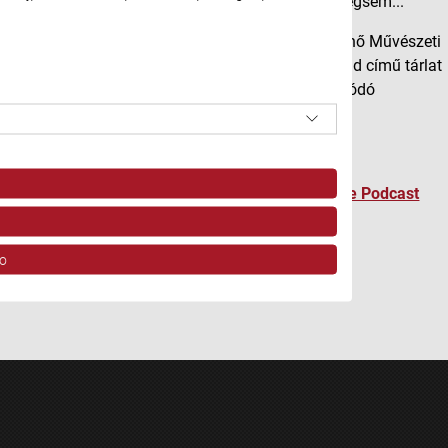
vulkán közelében ért véget az útja – vagy talán mégsem...
Juhász Rokkó Józseffel
az érsekújvári Zmeták Ernő Művészeti
Galériában találkoztunk, ahol a Csehszlovák bőrönd című tárlat
ennek a különleges utazásnak és a hozzá kapcsolódó
performanszoknak a lenyomatát mutatja be.
A podcast itt hallgatható meg.
Podcastjeinket megtalálhatja a
Spotify
és az
Apple Podcast
felületén és a
YouTube-csatornánkon
is.
o
ov z rôznych zdrojov