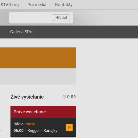
STVR.org
Pre médiá
Kontakty
Hľadať
Galéria SRo
Živé vysielanie
0:09
Práve vysielame
Rádio
Patria
06:00
-
Reggeli - Raňajky