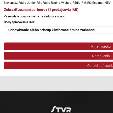
Slovensky, Rádio Junior, RSI, Rádio Regina Východ, Rádio_FM, RSI Espanol, NEV.
Zobraziť zoznam partnerov (1 predajcovia IAB)
Vaše údaje používame na nasledujúce účely:
Účely spracovania IAB:
Uchovávanie alebo prístup k informáciám na zariadení
Použiť obmedzené údaje na výber reklamy
Prijať všetko
Vytvoriť profily pre personalizovanú reklamu
Nastavenia
Použiť profily na výber personalizovanej reklamy
Odmietnuť všetk
Vytvoriť profily na prispôsobenie obsahu
Použiť profily na výber prispôsobeného obsahu
Meranie výkonnosti reklamy
Meranie výkonnosti obsahu
Pochopiť cieľové skupiny na základe štatistík alebo spájania údaj