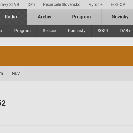
právy STVR
Deti
Pečie celé Slovensko
Výročie
E-SHOP
Rádio
Archív
Program
Novinky
ra
Program
Relácie
Podcasty
SOSR
DAB+
am
NEV
52