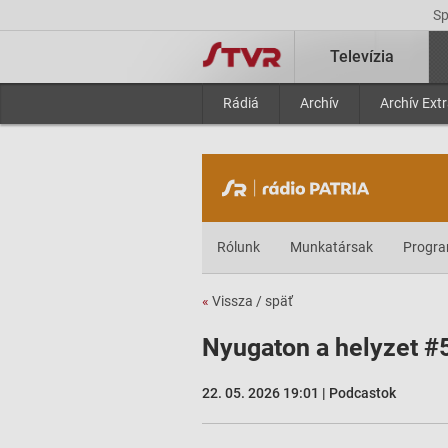
S
Televízia
Rádiá
Archív
Archív Ext
Rólunk
Munkatársak
Progr
«
Vissza / späť
Nyugaton a helyzet #
22. 05. 2026 19:01 | Podcastok