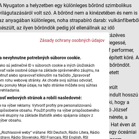
A Nyugaton a helyzetben egy különleges bőrönd szimbolikus
világutazásáról volt szó. A bőrönd nem a kinézetében és nem is
az anyagában különleges, noha strapabíró darab: vulkánfíberbő
készült, az ilyen bőröndök pedig jól ellenállnak az idő
múlásának és a fizikai behatásoknak.Több mint százéves
Zásady ochrany osobných údajov
tárgyról van szó, de igazán mégsem ez teszi különlegessé,
hanem az a történet, amelyet Juhász Rokkó József performer,
költő, multimediális művész és művészetszervező épített köré. A
ba nevyhnutne potrebných súborov cookie.
neves alkotó a kéméndi nagyapjától örökölte ezt a bőröndöt.
ko sú jedinečné ID v súboroch cookie a iných úložiskách
úvať vaše osobné údaje na základe oprávneného záujmu, na
Nagyapja olyan korban élt, amikor kollektíven büntetett
tnuť alebo spravovať kliknutím na tlačidlo „Spravovať
népcsoportokat telepítettek át és ki, nem csupán
om rohu webovej stránky. Ak chcete svoj súhlas odvolať,
žku ponuky Moje údaje, na tejto stránke môžete svoj súhlas
Csehszlovákiában. Rokkó nagyszüleinek végül sikerült
rehliadania.
elkerülniük a kitelepítést, így a bőrönd sokáig nem indult hosszú
osť webových stránok a robili nasledovné:
útra. Egy bőröndöt azonban mégsem arra találtak ki, hogy a
na výber reklamy. Vytvoriť profily pre personalizovanú
szekrény mélyén porosodjon. Amikor Juhász Rokkó József
prispôsobenie obsahu. Použiť profily na výber prispôsobeného
vé skupiny na základe štatistík alebo spájania údajov z
felfedezte, hogy utazópoggyásznak is tökéletes a mérete, a
výber obsahu.
nagyapától örökölt tárgy világfelfedező útra indult. Hat éven át
öt kontinens különféle országaiban járt, míg végül egy óceániai
„Rozhlasové weby“ vrátane: RSI Deutsch, Rádio Litera, Rádio
ravy, Rádio Slovensko, RSI Francais, RSI English, RSI