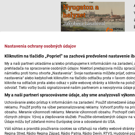
Nastavenia ochrany osobných údajov
Kliknutím na tlačidlo „Poprieť“ sa zachová predvolené nastavenie i
My a naši partneri ukladáme a/alebo pristupujeme k informáciám na zariadení, a
prehliadača na spracovanie osobných údajov. Niektorí predajcovia môžu sprac
námietku proti tomu otvorte „Nastavenia“. Svoje nastavenia môžete prijať, odmie
nastavenia“ alebo kedykoľvek kliknutím na tlačidlo odtlačku prsta v ľavom doln
kliknite na odtlačok prsta alebo odkaz v päte webovej stránky a kliknite na polo
odvolať. Tieto voľby budú signalizované našim partnerom a neovplyvnia údaje p
My a naši partneri spracovávame údaje, aby sme analyzovali výkonn
Uchovávanie alebo prístup k informáciám na zariadení. Použiť obmedzené údaje 
reklamu. Použiť profily na výber personalizovanej reklamy. Vytvoriť profily na 
obsahu. Meranie výkonnosti reklamy. Meranie výkonnosti obsahu. Pochopiť cieľo
rôznych zdrojov. Vývoj a zlepšovanie služieb. Použitie obmedzených údajov na 
Údaje môžu byť zdieľané mimo Európskej únie a odosielané do USA.
Váš súhlas a pravidlá používania cookies sa vzťahujú na všetky webové stránky 
Regina Stred, Rádio Regina Západ, Rádio Patria, Rádio Devín, RTVS, Hudobné pozd