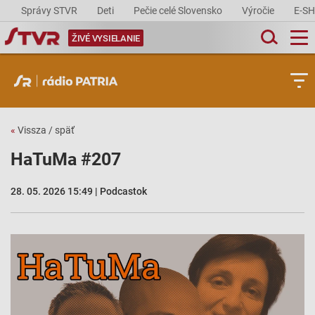
Správy STVR
Deti
Pečie celé Slovensko
Výročie
E-S
ŽIVÉ VYSIELANIE
«
Vissza / späť
HaTuMa #207
28. 05. 2026 15:49 | Podcastok