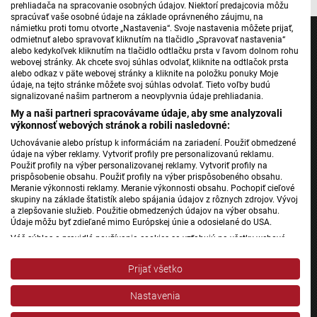
prehliadača na spracovanie osobných údajov. Niektorí predajcovia môžu
spracúvať vaše osobné údaje na základe oprávneného záujmu, na
námietku proti tomu otvorte „Nastavenia“. Svoje nastavenia môžete prijať,
odmietnuť alebo spravovať kliknutím na tlačidlo „Spravovať nastavenia“
alebo kedykoľvek kliknutím na tlačidlo odtlačku prsta v ľavom dolnom rohu
webovej stránky. Ak chcete svoj súhlas odvolať, kliknite na odtlačok prsta
alebo odkaz v päte webovej stránky a kliknite na položku ponuky Moje
Jednotka
údaje, na tejto stránke môžete svoj súhlas odvolať. Tieto voľby budú
signalizované našim partnerom a neovplyvnia údaje prehliadania.
Dvojka
My a naši partneri spracovávame údaje, aby sme analyzovali
24
výkonnosť webových stránok a robili nasledovné:
Šport
Uchovávanie alebo prístup k informáciám na zariadení. Použiť obmedzené
údaje na výber reklamy. Vytvoriť profily pre personalizovanú reklamu.
Správy STVR
Použiť profily na výber personalizovanej reklamy. Vytvoriť profily na
prispôsobenie obsahu. Použiť profily na výber prispôsobeného obsahu.
Podcasty
Meranie výkonnosti reklamy. Meranie výkonnosti obsahu. Pochopiť cieľové
Mobilné aplikácie
skupiny na základe štatistík alebo spájania údajov z rôznych zdrojov. Vývoj
a zlepšovanie služieb. Použitie obmedzených údajov na výber obsahu.
Údaje môžu byť zdieľané mimo Európskej únie a odosielané do USA.
Váš súhlas a pravidlá používania cookies sa vzťahujú na všetky webové
Rádio Slovensko
stránky „Rozhlasové weby“ vrátane: RSI Deutsch, Rádio Litera, Rádio Regina
Rádio Regina
Stred, Rádio Regina Západ, Rádio Patria, Rádio Devín, RTVS, Hudobné
Prijať všetko
pozdravy, Rádio Slovensko, RSI Francais, RSI English, RSI Slovensky, Rádio
Rádio Devín
Junior, RSI, Rádio Regina Východ, Rádio_FM, RSI Espanol, NEV.
Nastavenia
Rádio_FM
Zobraziť zoznam partnerov (1 predajcovia IAB)