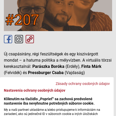
Új csapásirány, régi feszültségek és egy kiszivárgott
mondat – a hatuma politika a mélyvízben. A virtuális törzsi
kerekasztalnál:
Parászka Boróka
(Erdély),
Finta Márk
(Felvidék) és
Pressburger Csaba
(Vajdaság)
A podcast itt hallgatható meg.
Zásady ochrany osobných údajov
Nastavenia ochrany osobných údajov
Podcastjeinket megtalálhatja a
Spotify
és az
Apple
Kliknutím na tlačidlo „Poprieť“ sa zachová predvolené
Podcast
felületén és a
YouTube-csatornánkon
is.
nastavenie iba nevyhnutne potrebných súborov cookie.
My a naši partneri ukladáme a/alebo pristupujeme k informáciám na
zariadení, ako sú jedinečné ID v súboroch cookie a iných úložiskách