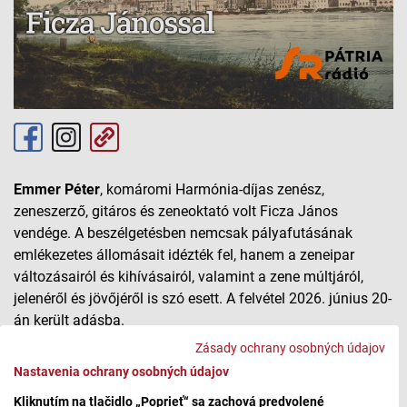
Emmer Péter
, komáromi Harmónia-díjas zenész,
zeneszerző, gitáros és zeneoktató volt Ficza János
vendége. A beszélgetésben nemcsak pályafutásának
emlékezetes állomásait idézték fel, hanem a zeneipar
változásairól és kihívásairól, valamint a zene múltjáról,
jelenéről és jövőjéről is szó esett. A felvétel 2026. június 20-
án került adásba.
Zásady ochrany osobných údajov
A podcast itt hallgatható meg.
Nastavenia ochrany osobných údajov
Podcastjeinket megtalálhatja a
Spotify
és az
Apple
Kliknutím na tlačidlo „Poprieť“ sa zachová predvolené