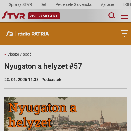
Správy STVR
Deti
Pečie celé Slovensko
Výročie
E-S
ŽIVÉ VYSIELANIE
«
Vissza / späť
Nyugaton a helyzet #57
23. 06. 2026 11:33 | Podcastok