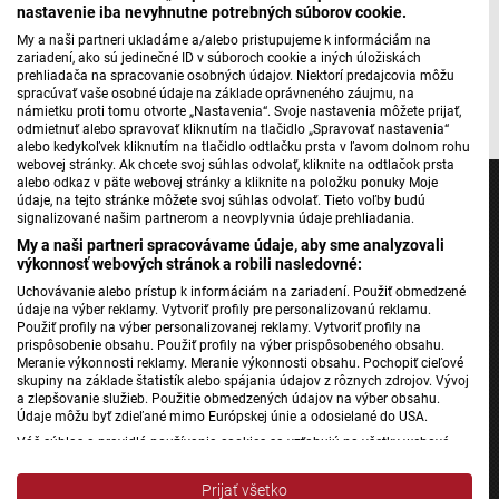
nastavenie iba nevyhnutne potrebných súborov cookie.
Podcast
felületén és a
YouTube-csatornánkon
is.
My a naši partneri ukladáme a/alebo pristupujeme k informáciám na
zariadení, ako sú jedinečné ID v súboroch cookie a iných úložiskách
prehliadača na spracovanie osobných údajov. Niektorí predajcovia môžu
spracúvať vaše osobné údaje na základe oprávneného záujmu, na
námietku proti tomu otvorte „Nastavenia“. Svoje nastavenia môžete prijať,
odmietnuť alebo spravovať kliknutím na tlačidlo „Spravovať nastavenia“
alebo kedykoľvek kliknutím na tlačidlo odtlačku prsta v ľavom dolnom rohu
webovej stránky. Ak chcete svoj súhlas odvolať, kliknite na odtlačok prsta
alebo odkaz v päte webovej stránky a kliknite na položku ponuky Moje
údaje, na tejto stránke môžete svoj súhlas odvolať. Tieto voľby budú
signalizované našim partnerom a neovplyvnia údaje prehliadania.
My a naši partneri spracovávame údaje, aby sme analyzovali
výkonnosť webových stránok a robili nasledovné:
Jednotka
Uchovávanie alebo prístup k informáciám na zariadení. Použiť obmedzené
Dvojka
údaje na výber reklamy. Vytvoriť profily pre personalizovanú reklamu.
24
Použiť profily na výber personalizovanej reklamy. Vytvoriť profily na
prispôsobenie obsahu. Použiť profily na výber prispôsobeného obsahu.
Šport
Meranie výkonnosti reklamy. Meranie výkonnosti obsahu. Pochopiť cieľové
skupiny na základe štatistík alebo spájania údajov z rôznych zdrojov. Vývoj
Správy STVR
a zlepšovanie služieb. Použitie obmedzených údajov na výber obsahu.
Podcasty
Údaje môžu byť zdieľané mimo Európskej únie a odosielané do USA.
Váš súhlas a pravidlá používania cookies sa vzťahujú na všetky webové
Mobilné aplikácie
stránky „Rozhlasové weby“ vrátane: RSI Deutsch, Rádio Litera, Rádio Regina
Stred, Rádio Regina Západ, Rádio Patria, Rádio Devín, RTVS, Hudobné
Prijať všetko
pozdravy, Rádio Slovensko, RSI Francais, RSI English, RSI Slovensky, Rádio