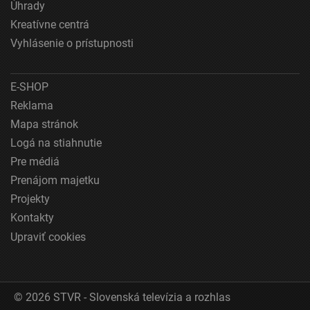
Úhrady
Kreatívne centrá
Pochopiť cieľové skupiny na základe štatistík
alebo spájania údajov z rôznych zdrojov
Vyhlásenie o prístupnosti
Vývoj a zlepšovanie služieb
E-SHOP
Použitie obmedzených údajov na výber obsahu
Reklama
Špeciálne funkcie IAB:
Mapa stránok
Používanie presných údajov o geografickej
Logá na stiahnutie
polohe
Pre médiá
Identifikácia zariadení na základe aktívne
Prenájom majetku
vyžiadaných informácií
Projekty
Účely spracovania, ktoré nie sú v kompetencii IAB:
Kontakty
Nevyhnutné
Upraviť cookies
Výkonostné
Funkčné
© 2026 STVR - Slovenská televízia a rozhlas