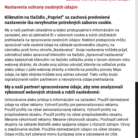
városi hőségben, mezőgazdasági károkban vagy
Nastavenia ochrany osobných údajov
tűzveszélyben. Erről beszélgetett
Bíró Tibor
, a budapesti
Nemzeti Közszolgálati Egyetem Környezeti
Kliknutím na tlačidlo „Poprieť“ sa zachová predvolené
nastavenie iba nevyhnutne potrebných súborov cookie.
Fenntarthatósági Intézetének vezetője Kálmán Norberttel a
My a naši partneri ukladáme a/alebo pristupujeme k informáciám na
Reggeliben.
zariadení, ako sú jedinečné ID v súboroch cookie a iných úložiskách
prehliadača na spracovanie osobných údajov. Niektorí predajcovia môžu
A teljes beszélgetés itt hallgatható meg.
spracúvať vaše osobné údaje na základe oprávneného záujmu, na
námietku proti tomu otvorte „Nastavenia“. Svoje nastavenia môžete prijať,
odmietnuť alebo spravovať kliknutím na tlačidlo „Spravovať nastavenia“
alebo kedykoľvek kliknutím na tlačidlo odtlačku prsta v ľavom dolnom rohu
Fotó: TASR/LUSA/Paulo Novais
webovej stránky. Ak chcete svoj súhlas odvolať, kliknite na odtlačok prsta
alebo odkaz v päte webovej stránky a kliknite na položku ponuky Moje
údaje, na tejto stránke môžete svoj súhlas odvolať. Tieto voľby budú
signalizované našim partnerom a neovplyvnia údaje prehliadania.
My a naši partneri spracovávame údaje, aby sme analyzovali
výkonnosť webových stránok a robili nasledovné:
Uchovávanie alebo prístup k informáciám na zariadení. Použiť obmedzené
údaje na výber reklamy. Vytvoriť profily pre personalizovanú reklamu.
Použiť profily na výber personalizovanej reklamy. Vytvoriť profily na
Jednotka
prispôsobenie obsahu. Použiť profily na výber prispôsobeného obsahu.
Dvojka
Meranie výkonnosti reklamy. Meranie výkonnosti obsahu. Pochopiť cieľové
skupiny na základe štatistík alebo spájania údajov z rôznych zdrojov. Vývoj
24
a zlepšovanie služieb. Použitie obmedzených údajov na výber obsahu.
Údaje môžu byť zdieľané mimo Európskej únie a odosielané do USA.
Šport