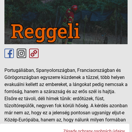
Portugáliában, Spanyolországban, Franciaországban és
Görögországban egyszerre küzdenek a tűzzel, több helyen
evakuálni kellett az embereket, a lángokat pedig nemcsak a
forróság, hanem a szárazság és az erős szél is hajtja.
Elsőre ez távoli, déli hírnek tűnik: erdőtüzek, füst,
tűzoltórepülők, negyven fok körüli hőség. A kérdés azonban
már nem az, hogy ez a jelenség pontosan ugyanígy eljut-e
Közép-Európába, hanem az, hogy nálunk milyen formában
jelenik meg ugyanaz a kockázat: aszályban, vízhiányban,
Zásady ochrany osobných údajov