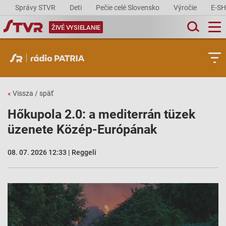
Správy STVR
Deti
Pečie celé Slovensko
Výročie
E-S
ŽIVÉ VYSIELANIE
«
Vissza / späť
Hőkupola 2.0: a mediterrán tüzek
üzenete Közép-Európának
08. 07. 2026 12:33 | Reggeli