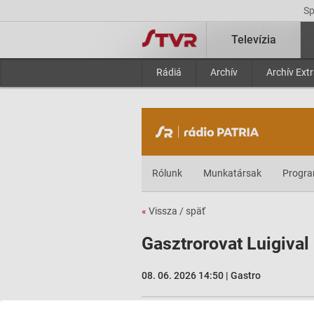
S
Televízia
Rádiá
Archív
Archív Ext
Rólunk
Munkatársak
Progr
«
Vissza / späť
Gasztrorovat Luigiva
08. 06. 2026 14:50 | Gastro