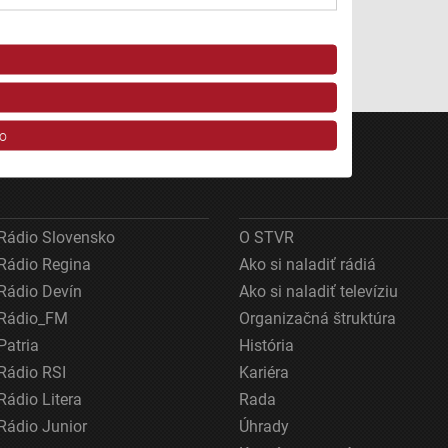
o
Rádio Slovensko
O STVR
Rádio Regina
Ako si naladiť rádiá
Rádio Devín
Ako si naladiť televíziu
Rádio_FM
Organizačná štruktúra
ov z rôznych zdrojov
Patria
História
Rádio RSI
Kariéra
Rádio Litera
Rada
Rádio Junior
Úhrady