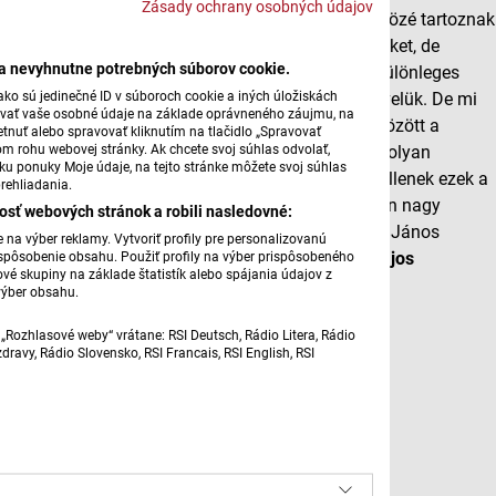
Zásady ochrany osobných údajov
A cseresznye és a meggy a nyár első gyümölcsei közé tartoznak
Gyerekkorunkban sokan közvetlenül a fáról ettük őket, de
ba nevyhnutne potrebných súborov cookie.
lekvárként, süteményekben, szörpként vagy akár különleges
ko sú jedinečné ID v súboroch cookie a iných úložiskách
ételek alapanyagaként is gyakran találkozhatunk velük. De mi
úvať vaše osobné údaje na základe oprávneného záujmu, na
valójában a különbség a cseresznye és a meggy között a
tnuť alebo spravovať kliknutím na tlačidlo „Spravovať
om rohu webovej stránky. Ak chcete svoj súhlas odvolať,
konyhában? Melyikből készül a legjobb pite, mitől olyan
žku ponuky Moje údaje, na tejto stránke môžete svoj súhlas
különleges a meggyleves, és milyen húsételekhez illenek ezek a
rehliadania.
gyümölcsök? Mi a történetük, mely kultúrákban van nagy
osť webových stránok a robili nasledovné:
hagyományuk, és mitől olyan különlegesek? Ficza János
na výber reklamy. Vytvoriť profily pre personalizovanú
prispôsobenie obsahu. Použiť profily na výber prispôsobeného
vendége a pénteki Nappaliban ezúttal is
Kossár Lajos
vé skupiny na základe štatistík alebo spájania údajov z
gasztroblogger volt.
výber obsahu.
A teljes beszélgetés itt hallgatható meg.
„Rozhlasové weby“ vrátane: RSI Deutsch, Rádio Litera, Rádio
ravy, Rádio Slovensko, RSI Francais, RSI English, RSI
Fotó: 8photo/Magnific.com