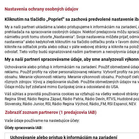
Nastavenia ochrany osobných údajov
Kliknutím na tlačidlo „Poprieť“ sa zachová predvolené nastavenie i
My a naši partneri ukladáme a/alebo pristupujeme k informáciám na zariadení, a
prehliadača na spracovanie osobných údajov. Niektorí predajcovia môžu sprac
námietku proti tomu otvorte „Nastavenia“. Svoje nastavenia môžete prijať, odmie
nastavenia“ alebo kedykoľvek kliknutím na tlačidlo odtlačku prsta v ľavom doln
kliknite na odtlačok prsta alebo odkaz v päte webovej stránky a kliknite na polo
odvolať. Tieto voľby budú signalizované našim partnerom a neovplyvnia údaje p
My a naši partneri spracovávame údaje, aby sme analyzovali výkonn
Uchovávanie alebo prístup k informáciám na zariadení. Použiť obmedzené údaje 
reklamu. Použiť profily na výber personalizovanej reklamy. Vytvoriť profily na 
obsahu. Meranie výkonnosti reklamy. Meranie výkonnosti obsahu. Pochopiť cieľo
rôznych zdrojov. Vývoj a zlepšovanie služieb. Použitie obmedzených údajov na 
Údaje môžu byť zdieľané mimo Európskej únie a odosielané do USA.
Váš súhlas a pravidlá používania cookies sa vzťahujú na všetky webové stránky 
Regina Stred, Rádio Regina Západ, Rádio Patria, Rádio Devín, RTVS, Hudobné pozd
Slovensky, Rádio Junior, RSI, Rádio Regina Východ, Rádio_FM, RSI Espanol, NEV.
Zobraziť zoznam partnerov (1 predajcovia IAB)
Vaše údaje používame na nasledujúce účely:
Účely spracovania IAB:
Uchovávanie alebo prístup k informáciám na zariadení