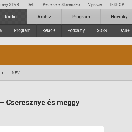
právy STVR
Deti
Pečie celé Slovensko
Výročie
E-SHOP
Rádio
Archív
Program
Novinky
ra
Program
Relácie
Podcasty
SOSR
DAB+
am
NEV
l – Cseresznye és meggy