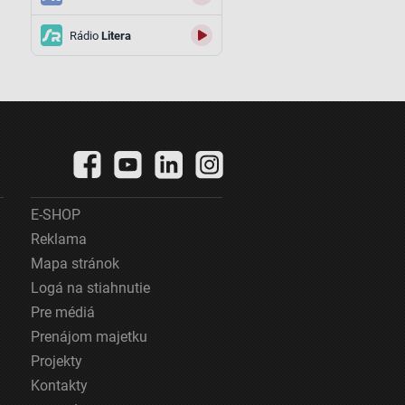
Rádio
Litera
E-SHOP
Reklama
Mapa stránok
Logá na stiahnutie
Pre médiá
Prenájom majetku
Projekty
Kontakty