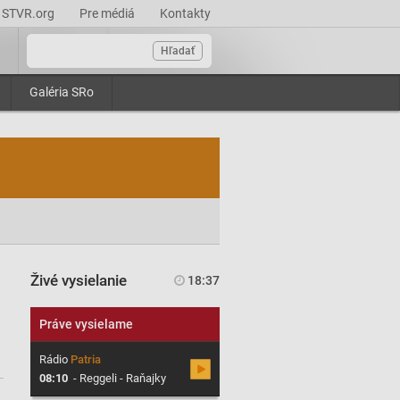
STVR.org
Pre médiá
Kontakty
Hľadať
Galéria SRo
Živé vysielanie
18:37
Práve vysielame
Rádio
Patria
08:10
-
Reggeli - Raňajky