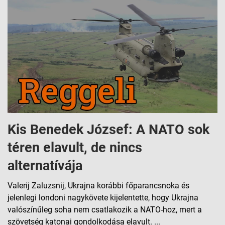
Kis Benedek József: A NATO sok
téren elavult, de nincs
alternatívája
Valerij Zaluzsnij, Ukrajna korábbi főparancsnoka és
jelenlegi londoni nagykövete kijelentette, hogy Ukrajna
valószínűleg soha nem csatlakozik a NATO-hoz, mert a
szövetség katonai gondolkodása elavult. ...