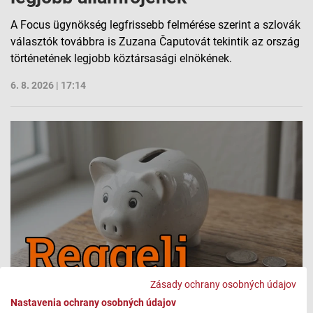
A Focus ügynökség legfrissebb felmérése szerint a szlovák
választók továbbra is Zuzana Čaputovát tekintik az ország
történetének legjobb köztársasági elnökének.
6. 8. 2026 | 17:14
Zásady ochrany osobných údajov
Nastavenia ochrany osobných údajov
Folyamatosan romlik a