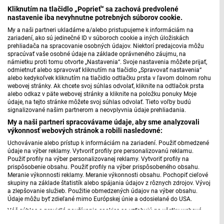
Kliknutím na tlačidlo „Poprieť“ sa zachová predvolené
háztartások pénzügyi
nastavenie iba nevyhnutne potrebných súborov cookie.
ellenállóképessége
My a naši partneri ukladáme a/alebo pristupujeme k informáciám na
zariadení, ako sú jedinečné ID v súboroch cookie a iných úložiskách
prehliadača na spracovanie osobných údajov. Niektorí predajcovia môžu
A szlovák családok pénzügyi ellenállóképessége tovább
spracúvať vaše osobné údaje na základe oprávneného záujmu, na
námietku proti tomu otvorte „Nastavenia“. Svoje nastavenia môžete prijať,
romlik, és egyre többen érzik úgy, hogy rosszabb anyagi
odmietnuť alebo spravovať kliknutím na tlačidlo „Spravovať nastavenia“
helyzetben vannak, mint egy évvel ezelőtt.
alebo kedykoľvek kliknutím na tlačidlo odtlačku prsta v ľavom dolnom rohu
webovej stránky. Ak chcete svoj súhlas odvolať, kliknite na odtlačok prsta
alebo odkaz v päte webovej stránky a kliknite na položku ponuky Moje
6. 8. 2026 | 17:11
údaje, na tejto stránke môžete svoj súhlas odvolať. Tieto voľby budú
signalizované našim partnerom a neovplyvnia údaje prehliadania.
My a naši partneri spracovávame údaje, aby sme analyzovali
výkonnosť webových stránok a robili nasledovné:
Uchovávanie alebo prístup k informáciám na zariadení. Použiť obmedzené
údaje na výber reklamy. Vytvoriť profily pre personalizovanú reklamu.
Použiť profily na výber personalizovanej reklamy. Vytvoriť profily na
prispôsobenie obsahu. Použiť profily na výber prispôsobeného obsahu.
Meranie výkonnosti reklamy. Meranie výkonnosti obsahu. Pochopiť cieľové
skupiny na základe štatistík alebo spájania údajov z rôznych zdrojov. Vývoj
a zlepšovanie služieb. Použitie obmedzených údajov na výber obsahu.
Údaje môžu byť zdieľané mimo Európskej únie a odosielané do USA.
Váš súhlas a pravidlá používania cookies sa vzťahujú na všetky webové
stránky „Rozhlasové weby“ vrátane: RSI Deutsch, Rádio Litera, Rádio Regina