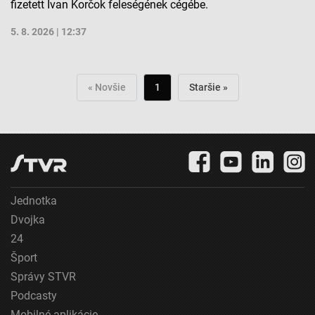
fizetett Ivan Korčok feleségének cégébe.
5. 8. 2026 | 12:37
« Novšie
1
Staršie »
Jednotka
Dvojka
24
Šport
Správy STVR
Podcasty
Mobilné aplikácie